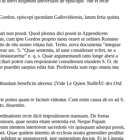
m in brevi
Regimini universalis
de episcopis "rite et recte
Gordon, episcopi quondam Gallovidiensis, latum feria quinta
ctari non possit. Quod plenius dici possit in Appendicem
imis, cum ipse Gordon proprio motu oraret ut ordines Romano
s de ritu nostro vitiata fuit. Tertio, nova documenta "integrae
urae
sec. 5: "Quae sententia, id sane considerare rcfert, ne a
instauraretur" e. q. s. Quae argumentandi ratio longe abest a
ciliari potest cum responsione consultorum eiusdem S. O. de
 praedito saepius edita fuit. Proferenda sunt ergo omnia ista
ibusdam beneficiis aleretur. [Vide Le Quien
NullitÃ© des Ord.
ecie potius quam re factum videatur. Cum enim causa ab eo ad S.
o, dissentire.
am ordinationis recte dicit impositionem manuum. De forma
donearn, quae nostra etiam sententia est. Neque Papam
 enim mentem interiorem sacerdotis vix quisquam adsequi possit,
ebet. Quae quidem intentio ab ecclesia nostra generaliter proditur
 infidum se monstraverit, iure puniendum doceat. Et in Liturgia