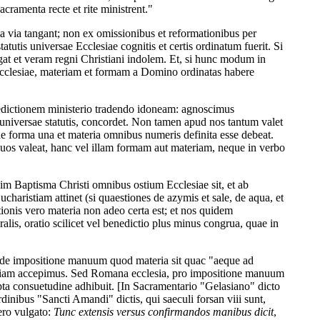
ramenta recte et rite ministrent."
cta via tangant; non ex omissionibus et reformationibus per
tutis universae Ecclesiae cognitis et certis ordinatum fuerit. Si
at et veram regni Christiani indolem. Et, si hunc modum in
Ecclesiae, materiam et formam a Domino ordinatas habere
ictionem ministerio tradendo idoneam: agnoscimus
 universae statutis, concordet. Non tamen apud nos tantum valet
ae forma una et materia omnibus numeris definita esse debeat.
os valeat, hanc vel illam formam aut materiam, neque in verbo
im Baptisma Christi omnibus ostium Ecclesiae sit, et ab
charistiam attinet (si quaestiones de azymis et sale, de aqua, et
ionis vero materia non adeo certa est; et nos quidem
is, oratio scilicet vel benedictio plus minus congrua, quae in
im de impositione manuum quod materia sit quac "aeque ad
 etiam accepimus. Sed Romana ecclesia, pro impositione manuum
ta consuetudine adhibuit. [In Sacramentario "Gelasiano" dicto
rdinibus "Sancti Amandi" dictis, qui saeculi forsan viii sunt,
vero vulgato:
Tunc extensis versus confirmandos manibus dicit
,