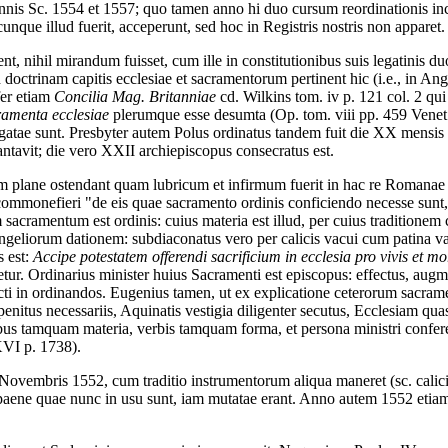
annis Sc. 1554 et 1557; quo tamen anno hi duo cursum reordinationis inc
unque illud fuerit, acceperunt, sed hoc in Registris nostris non apparet.
nt, nihil mirandum fuisset, cum ille in constitutionibus suis legatinis 
 doctrinam capitis ecclesiae et sacramentorum pertinent hic (i.e., in A
fer etiam
Concilia Mag. Britanniae
cd. Wilkins tom. iv p. 121 col. 2 qui
acramenta ecclesiae
plerumque esse desumta (Op. tom. viii pp. 459 Venet.
atae sunt. Presbyter autem Polus ordinatus tandem fuit die XX mensis 
tavit; die vero XXII archiepiscopus consecratus est.
cum plane ostendant quam lubricum et infirmum fuerit in hac re Romanae
commonefieri "de eis quae sacramento ordinis conficiendo necesse sunt," 
sacramentum est ordinis: cuius materia est illud, per cuius traditionem c
geliorum dationem: subdiaconatus vero per calicis vacui cum patina vacu
s est:
Accipe potestatem offerendi sacrificium in ecclesia pro vivis et mort
tur. Ordinarius minister huius Sacramenti est episcopus: effectus, augme
cti in ordinandos. Eugenius tamen, ut ex explicatione ceterorum sacra
nitus necessariis, Aquinatis vestigia diligenter secutus, Ecclesiam quasi
rebus tamquam materia, verbis tamquam forma, et persona ministri confer
XVI p. 1738).
ovembris 1552, cum traditio instrumentorum aliqua maneret (sc. calicis c
aene quae nunc in usu sunt, iam mutatae erant. Anno autem 1552 etiam tr