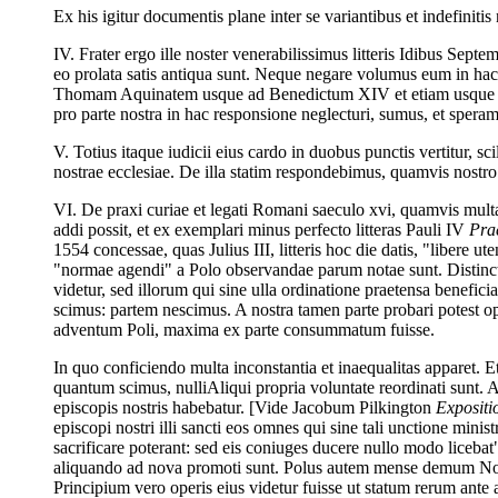
Ex his igitur documentis plane inter se variantibus et indefinit
IV. Frater ergo ille noster venerabilissimus litteris Idibus Septe
eo prolata satis antiqua sunt. Neque negare volumus eum in ha
Thomam Aquinatem usque ad Benedictum XIV et etiam usque hodie 
pro parte nostra in hac responsione neglecturi, sumus, et sper
V. Totius itaque iudicii eius cardo in duobus punctis vertitur, sc
nostrae ecclesiae. De illa statim respondebimus, quamvis nostro
VI. De praxi curiae et legati Romani saeculo xvi, quamvis mul
addi possit, et ex exemplari minus perfecto litteras Pauli IV
Pra
1554 concessae, quas Julius III, litteris hoc die datis, "libere 
"normae agendi" a Polo observandae parum notae sunt. Distinctio
videtur, sed illorum qui sine ulla ordinatione praetensa benefic
scimus: partem nescimus. A nostra tamen parte probari potest opu
adventum Poli, maxima ex parte consummatum fuisse.
In quo conficiendo multa inconstantia et inaequalitas apparet. 
quantum scimus, nulliAliqui propria voluntate reordinati sunt
episcopis nostris habebatur. [Vide Jacobum Pilkington
Exposit
episcopi nostri illi sancti eos omnes qui sine tali unctione minist
sacrificare poterant: sed eis coniuges ducere nullo modo licebat"
aliquando ad nova promoti sunt. Polus autem mense demum Nove
Principium vero operis eius videtur fuisse ut statum rerum ant