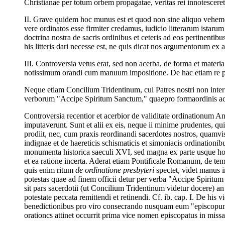
Christianae per totum orbem propagatae, veritas rei innotesceret
II. Grave quidem hoc munus est et quod non sine aliquo veheme
vere ordinatos esse firmiter credamus, iudicio litterarum istar
doctrina nostra de sacris ordinibus et ceteris ad eos pertinenti
his litteris dari necesse est, ne quis dicat nos argumentorum ex 
III. Controversia vetus erat, sed non acerba, de forma et mater
notissimum orandi cum manuum impositione. De hac etiam re pa
Neque etiam Concilium Tridentinum, cui Patres nostri non inter
verborum "Accipe Spiritum Sanctum," quaepro formaordinis ac
Controversia recentior et acerbior de validitate ordinationum A
imputaverunt. Sunt et alii ex eis, neque ii minime prudentes, 
prodiit, nec, cum praxis reordinandi sacerdotes nostros, quamvi
indignae et de haereticis schismaticis et simoniacis ordination
monumenta historica saeculi XVI, sed magna ex parte usque hod
et ea ratione incerta. Aderat etiam Pontificale Romanum, de t
quis enim ritum
de ordinatione presbyteri
spectet, videt manus im
potestas quae ad finem officii detur per verba "Accipe Spiritum
sit pars sacerdotii (ut Concilium Tridentinum videtur docere) an
potestate peccata remittendi et retinendi. Cf. ib. cap. I. De his v
benedictionibus pro viro consecrando nusquam eum "episcopum"
orationcs attinet occurrit prima vice nomen episcopatus in missa