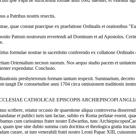
um ipse Papa de sufficientia formae anni 1662 haesitet, et videatur ag
 a Patribus nostris resectis.
rae, quae constat praecipue ex praefatione Ordinalis et orationibus "Euc
posito Patrum nostrorum revertendi ad Dominum et ad Apostolos. Cerimo
e.
rtus formulae nostrae in sacerdotio conferendo ex collatione Ordinalis c
etiam Orientalium necnon suorum. Nos aequo studio pacem et unitatem
tienter expendatur. Conclusio.
nationis presbyterorum formam tantum respexit. Summarium, decreto S.
um tangit De consuetudine anni 1704 circa omissionem traditionis inst
CCLESIAE CATHOLICAE EPISCOPIS ARCHIEPISCOPI ANGL
mus scribere, oriatur occasio de quaestione aliqua controversa disserendi
mandatae et publici iuris iam factae, subito ex Roma perlatae essent, qu
ertebamus cum carissimus frater noster Edwardus, tunc ArchiepiscopusCant
 quam ipse sine dubio summa cum doctrina et theologica gratia tractaturus
am curare, ut tum venerabili fratri nostro Leoni Papae XIII, cuiusnomine