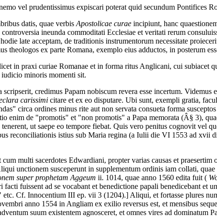
is nemo vel prudentissimus expiscari poterat quid secundum Pontifices Ro
mbribus datis, quae verbis
Apostolicae curae
incipiunt, hanc quaestione
c controversia ineunda commoditati Ecclesiae et veritati rerum consulu
late acceptam, de traditionis instrumentorum necessitate proiecerit. I
amus theologos ex parte Romana, exemplo eius adductos, in posterum ess
ilicet in praxi curiae Romanae et in forma ritus Anglicani, cui subiacet q
 iudicio minoris momenti sit.
ta scripserit, credimus Papam nobiscum revera esse incertum. Videmus
eclara carissimi
citare et ex eo disputare. Ubi sunt, exempli gratia, fac
utendas" circa ordines minus rite aut non servata consueta forma susceptos
 enim de "promotis" et "non promotis" a Papa memorata (Â§ 3), quae in 
ia tenerent, ut saepe eo tempore fiebat. Quis vero penitus cognovit vel q
s reconciliationis istius sub Maria regina (a Iulii die VI 1553 ad xvii 
Et cum multi sacerdotes Edwardiani, propter varias causas et praesertim
. Aliqui unctionem susceperunt in supplementum ordinis iam collati, qu
ionem super prophetam Aggeum
ii. 1014, quae anno 1560 edita fuit (
Wo
ri facti fuissent ad se vocabant et benedictione papali benedicebant et ung
 etc. Cf. Innocentium III ep. vii 3 (1204).] Aliqui, et fortasse plures n
mbri anno 1554 in Angliam ex exilio reversus est, et mensibus sequen
e adventum suum existentem agnosceret, et omnes vires ad dominatum Pap