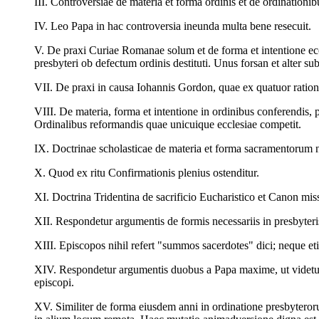
III. Controversiae de materia et forma ordinis et de ordination
IV. Leo Papa in hac controversia ineunda multa bene resecuit.
V. De praxi Curiae Romanae solum et de forma et intentione eccl
presbyteri ob defectum ordinis destituti. Unus forsan et alter 
VII. De praxi in causa Iohannis Gordon, quae ex quatuor rationi
VIII. De materia, forma et intentione in ordinibus conferendis, 
Ordinalibus reformandis quae unicuique ecclesiae competit.
IX. Doctrinae scholasticae de materia et forma sacramentorum
X. Quod ex ritu Confirmationis plenius ostenditur.
XI. Doctrina Tridentina de sacrificio Eucharistico et Canon mi
XII. Respondetur argumentis de formis necessariis in presbyteris
XIII. Episcopos nihil refert "summos sacerdotes" dici; neque e
XIV. Respondetur argumentis duobus a Papa maxime, ut videtur, 
episcopi.
XV. Similiter de forma eiusdem anni in ordinatione presbyteror