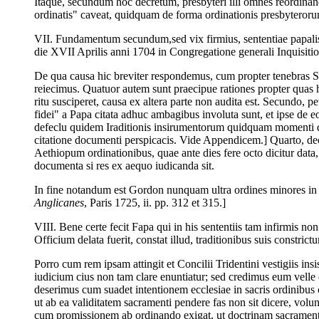
Itaque, secundum hoc decretum, presbyteri illi omnes reordinan
ordinatis" caveat, quidquam de forma ordinationis presbyteroru
VII. Fundamentum secundum,sed vix firmius, sententiae papalis
die XVII Aprilis anni 1704 in Congregatione generali Inquisitionis
De qua causa hic breviter respondemus, cum propter tenebras S. O
reiecimus. Quatuor autem sunt praecipue rationes propter quas 
ritu susciperet, causa ex altera parte non audita est. Secundo, 
fidei" a Papa citata adhuc ambagibus involuta sunt, et ipse de e
defeclu quidem Iraditionis insirumentorum quidquam momenti du
citatione documenti perspicacis. Vide Appendicem.] Quarto, de
Aethiopum ordinationibus, quae ante dies fere octo dicitur data
documenta si res ex aequo iudicanda sit.
In fine notandum est Gordon nunquam ultra ordines minores in 
Anglicanes
, Paris 1725, ii. pp. 312 et 315.]
VIII. Bene certe fecit Fapa qui in his sententiis tam infirmis 
Officium delata fuerit, constat illud, traditionibus suis constri
Porro cum rem ipsam attingit et Concilii Tridentini vestigiis in
iudicium cius non tam clare enuntiatur; sed credimus eum velle
deserimus cum suadet intentionem ecclesiae in sacris ordinibus
ut ab ea validitatem sacramenti pendere fas non sit dicere, volunt
cum promissionem ab ordinando exigat, ut doctrinam sacramenta e