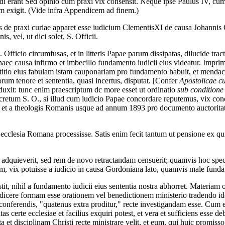
di erant Sed opinio cum praxi vix consensit. Neque ipse Paulus IV, cu
m exigit. (Vide infra Appendicem ad finem.)
 de praxi curiae apparet esse iudicium ClementisXI de causa Johannis 
, vel, ut dici solet, S. Officii.
fficio circumfusas, et in litteris Papae parum dissipatas, dilucide tra
haec causa infirmo et imbecillo fundamento iudicii eius videatur. Impr
petitio eius fabulam istam cauponariam pro fundamento habuit, et mendacii
orum tenore et sententia, quasi incertus, disputat. [Confer
Apostolicae c
xit: tunc enim praescriptum dc more esset ut ordinatio
sub conditione
cretum S. O., si illud cum iudicio Papae concordare reputemus, vix con
, et a theologis Romanis usque ad annum 1893 pro documento auctoritate
ecclesia Romana processisse. Satis enim fecit tantum ut pensione ex qu
non adquieverit, sed rem de novo retractandam censuerit; quamvis hoc sp
ctum, vix potuisse a iudicio in causa Gordoniana lato, quamvis male fundat
sistit, nihil a fundamento iudicii eius sententia nostra abhorret. Materi
 dicere formam esse orationem vel benedictionem ministerio tradendo i
 conferendis, "quatenus extra proditur," recte investigandam esse. Cum
as certe ecclesiae et facilius exquiri potest, et vera et sufficiens esse d
t disciplinam Christi recte ministrare velit, et eum, qui huic promisso