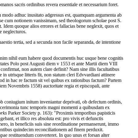
manos sacris ordinibus revera essentiale et necessarium foret.
m modo adhuc inusitato adgressus est, quamquam argumenta ab
isse cum notionem vanissimam, sed theologorum scholae post S.
dem quoque alios errores et fallacias bene neglexit, quos et
e neglecturos.
uaestio tertia, sed a secunda non facile separanda, de intentione
 enim nihil eum habere quod documentis huc usque bene cognitis
ultates Polo post Augusti diem v 1553 et ante Martii diem VIII
 confirmat, non autem clare definit? Nam sine illis facultatibus
utrisque litteris fit, non statum cleri Edvvardiani attinere
uod in hac re factum sit vel quibus ex rationibus factum? Partem
diem Novembris 1558) auctoritate regia et episcopali, ante
 ob coniugium initum inveniantur deprivati, ob defectum ordinis,
ae cerimonia tunc temporis magni momenti a quibusdam ex
rks
Parker Society p. 163): "Proximis temporibus papisticis
ebant, et illico res absoluta est: pro vivis et defunctis
umero, in beneficiis suis sine reordinatione permanserunt, immo
tibus quindecim reconciliationem ad finem perduxit.
ae restituendum converteret. In quo unus et forsan alter