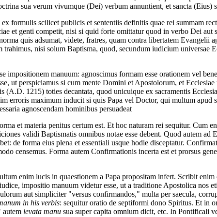
ctrina sua verum vivumque (Dei) verbum annuntient, et sancta (Eius) sac
 ex formulis scilicet publicis et sententiis definitis quae rei summam re
et genti competit, nisi si quid forte omittatur quod in verbo Dei aut sta
rma quis adsumat, videte, fratres, quam contra libertatem Evangelii ag
um trahimus, nisi solum Baptisma, quod, secundum iudicium universae 
e impositionem manuum: agnoscimus formam esse orationem vel bened
esse, ut perspiciamus si cum mente Domini et Apostolorum, et Ecclesiae
nsis (A.D. 1215) toties decantata, quod unicuique ex sacramentis Ecclesi
 erroris maximum inducit si quis Papa vel Doctor, qui multum apud su
necessaria agnoscendam hominibus persuadeat
ma et materia penitus certum est. Et hoc naturam rei sequitur. Cum en
ndiciones validi Baptismatis omnibus notae esse debent. Quod autem ad Eu
et: de forma eius plena et essentiali usque hodie disceptatur. Confirmat
do censemus. Forma autem Confirmationis incerta est et prorsus general
 multum enim lucis in quaestionem a Papa propositam infert. Scribit en
iudice, impositio manuum videtur esse, ut a traditione Apostolica nos
rum aut simpliciter "versus confirmandos," multa per saecula, corrup
 manum
in his verbis
: sequitur oratio de septiformi dono Spiritus. Et in o
o" autem
levata manu
sua super capita omnium dicit, etc. In Pontificali 