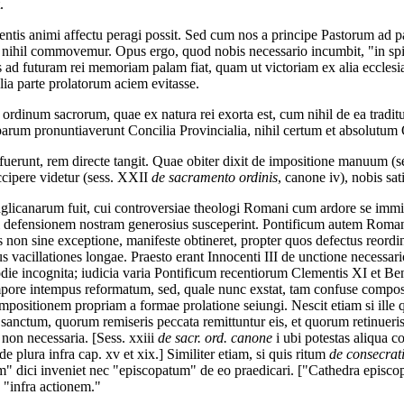
.
ntis animi affectu peragi possit. Sed cum nos a principe Pastorum ad p
um nihil commovemur. Opus ergo, quod nobis necessario incumbit, "in spi
bus ad futuram rei memoriam palam fiat, quam ut victoriam ex alia eccles
alia parte prolatorum aciem evitasse.
ia ordinum sacrorum, quae ex natura rei exorta est, cum nihil de ea tra
rum pronuntiaverunt Concilia Provincialia, nihil certum et absolutum 
fuerunt, rem directe tangit. Quae obiter dixit de impositione manuum (
cipere videtur (sess. XXII
de sacramento ordinis
, canone iv), nobis sat
nglicanarum fuit, cui controversiae theologi Romani cum ardore se immi
qui defensionem nostram generosius susceperint. Pontificum autem Roma
s non sine exceptione, manifeste obtineret, propter quos defectus reordi
ibus vacillationes longae. Praesto erant Innocenti III de unctione neces
ie incognita; iudicia varia Pontificum recentiorum Clementis XI et Be
empore intempus reformatum, sed, quale nunc exstat, tam confuse compos
positionem propriam a formae prolatione seiungi. Nescit etiam si ille qui
 sanctum, quorum remiseris peccata remittuntur eis, et quorum retinueri
 non necessaria. [Sess. xxiii
de sacr. ord. canone
i ubi potestas aliqua c
ide plura infra cap. xv et xix.] Similiter etiam, si quis ritum
de consecrat
 dici inveniet nec "episcopatum" de eo praedicari. ["Cathedra episco
 "infra actionem."