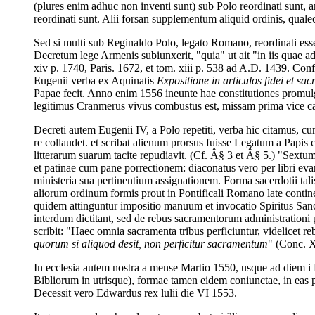
(plures enim adhuc non inventi sunt) sub Polo reordinati sunt, 
reordinati sunt. Alii forsan supplementum aliquid ordinis, qualec
Sed si multi sub Reginaldo Polo, legato Romano, reordinati esse
Decretum lege Armenis subiunxerit, "quia" ut ait "in iis quae ad
xiv p. 1740, Paris. 1672, et tom. xiii p. 538 ad A.D. 1439. Con
Eugenii verba ex Aquinatis
Expositione in articulos fidei et s
Papae fecit. Anno enim 1556 ineunte hae constitutiones promulg
legitimus Cranmerus vivus combustus est, missam prima vice can
Decreti autem Eugenii IV, a Polo repetiti, verba hic citamus, 
re collaudet. et scribat alienum prorsus fuisse Legatum a Papis 
litterarum suarum tacite repudiavit. (Cf. Â§ 3 et Â§ 5.) "Sextum 
et patinae cum pane porrectionem: diaconatus vero per libri evan
ministeria sua pertinentium assignationem. Forma sacerdotii tali
aliorum ordinum formis prout in Pontificali Romano late contine
quidem attinguntur impositio manuum et invocatio Spiritus San
interdum dictitant, sed de rebus sacramentorum administrationi pe
scribit: "Haec omnia sacramenta tribus perficiuntur, videlicet 
quorum si aliquod desit, non perficitur sacramentum
" (Conc. 
In ecclesia autem nostra a mense Martio 1550, usque ad diem i N
Bibliorum in utrisque), formae tamen eidem coniunctae, in eas p
Decessit vero Edwardus rex lulii die VI 1553.