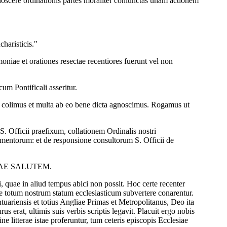
noscere ordinationis partes moraliter coniunctas unam actionem
haristicis."
niae et orationes resectae recentiores fuerunt vel non
um Pontificali asseritur.
 colimus et multa ab eo bene dicta agnoscimus. Rogamus ut
 Officii praefixum, collationem Ordinalis nostri
mmentorum: et de responsione consultorum S. Officii de
IAE SALUTEM.
, quae in aliud tempus abici non possit. Hoc certe recenter
ae totum nostrum statum ecclesiasticum subvertere conarentur.
uariensis et totius Angliae Primas et Metropolitanus, Deo ita
 erat, ultimis suis verbis scriptis legavit. Placuit ergo nobis
 litterae istae proferuntur, tum ceteris episcopis Ecclesiae