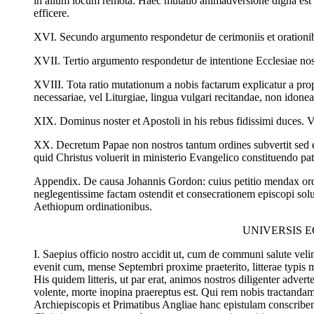
in alium locum remota. Haec mutatio animadversione digna est c
efficere.
XVI. Secundo argumento respondetur de cerimoniis et orationibus
XVII. Tertio argumento respondetur de intentione Ecclesiae nost
XVIII. Tota ratio mutationum a nobis factarum explicatur a pro
necessariae, vel Liturgiae, lingua vulgari recitandae, non idonea
XIX. Dominus noster et Apostoli in his rebus fidissimi duces. Vi
XX. Decretum Papae non nostros tantum ordines subvertit sed 
quid Christus voluerit in ministerio Evangelico constituendo pa
Appendix. De causa Johannis Gordon: cuius petitio mendax ordi
neglegentissime factam ostendit et consecrationem episcopi sol
Aethiopum ordinationibus.
UNIVERSIS E
I. Saepius officio nostro accidit ut, cum de communi salute veli
evenit cum, mense Septembri proxime praeterito, litterae typis 
His quidem litteris, ut par erat, animos nostros diligenter adv
volente, morte inopina praereptus est. Qui rem nobis tractandam,
Archiepiscopis et Primatibus Angliae hanc epistulam conscribend