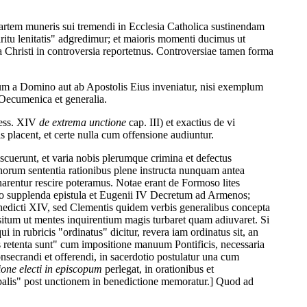
artem muneris sui tremendi in Ecclesia Catholica sustinendam
ritu lenitatis" adgredimur; et maioris momenti ducimus ut
ia Christi in controversia reportetnus. Controversiae tamen forma
ditum a Domino aut ab Apostolis Eius inveniatur, nisi exemplum
Oecumenica et generalia.
sess. XIV
de extrema unctione
cap. III) et exactius de vi
is placent, et certe nulla cum offensione audiuntur.
scuerunt, et varia nobis plerumque crimina et defectus
norum sententia rationibus plene instructa nunquam antea
narentur rescire poteramus. Notae erant de Formoso lites
sario supplenda epistula et Eugenii IV Decretum ad Armenos;
nedicti XIV, sed Clementis quidem verbis generalibus concepta
itum ut mentes inquirentium magis turbaret quam adiuvaret. Si
 in rubricis "ordinatus" dicitur, revera iam ordinatus sit, an
s retenta sunt" cum impositione manuum Pontificis, necessaria
onsecrandi et offerendi, in sacerdotio postulatur una cum
ione electi in episcopum
perlegat, in orationibus et
palis" post unctionem in benedictione memoratur.] Quod ad