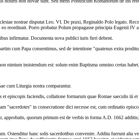
ibus nostris non novae sunt. Sed mens Pontificum Romanorum de his rebu
esiae nostrae disputat Leo. VI. De praxi, Reginaldo Polo legato. Reconc
sub eo reordinati. Porro probatur Polum propagasse principia Eugenii IV 
bus infirmatur. Documenta nova publici iuris fieri debent.
partim cum Papa consentimus, sed de intentione "quatenus extra proditur,
 non nimium insistendum est: solum enim Baptisma omnino certas habet
ssae cum Liturgia nostra comparantur.
 et episcopis faciendis, collatione formarum quae Romae saeculis iii et 
tiam "sacerdotes" in consecratione dici necesse est, cum ordinatio epis
approbatis, quorum primum est de verbis in forma A.D. 1662 additis; et
um. Ostenditur hanc solis sacerdotibus convenire. Addita fuerunt alia 