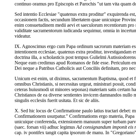
continuo oramus pro Episcopis et Parochis "ut tam vita quam do
Sed intentio Ecclesiae "quatenus extra proditur" exquirenda est,
occasionem factis, secundum libertatem quae unicuique Provinciae 
enim consuetudinem medii aevi et saeculorum recentiorum pro no
validitate sacramentorum iudicanda sequimur, omnia in incert
videatur.
IX. Agnoscimus ergo cum Papa ordinum sacrorum materiam ess
intentionem ecclesiae, quatenus extra proditur, investigandam 
doctrina illa, a scholasticis post tempus Gulielmi Autissiodore
Neque eam credimus apud Romanos de fide esse. Periculum enim
Dei neque a Patribus Catholicis aut Conciliis definitam, pro 
Unicum est enim, ut diximus, sacramentum Baptisma, quod et for
omnibus Christianis, si necessitas urgeat, ministrari possit, co
ceteras huiusmodi ut minores seponas) materiam satis certam hab
Christianos de ea diverse sentientes invicem damnandos nullo mo
singulis ecclesiis fuerit usitata. Et sic de aliis.
X. Sed hic locus de Confirmatione paulo latius tractari debet:
Confirmationem usurpatur." Confirmatioms ergo materia, Papa 
unicuique conferenda, extensionem manuum super turbam parvulo
(saec. forsan vii) adhuc legimus
Ad consignandum imponit eis
cap. iv pontifex tangit capita ipsorum de manu. In "Gregorian