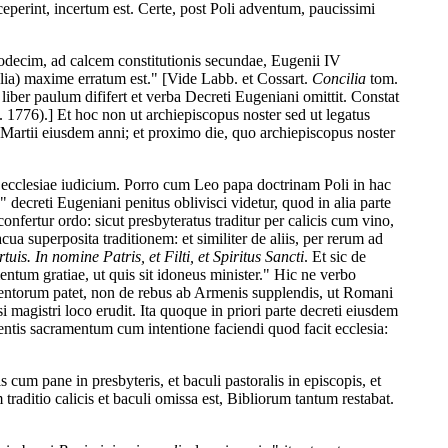
eperint, incertum est. Certe, post Poli adventum, paucissimi
duodecim, ad calcem constitutionis secundae, Eugenii IV
nglia) maxime erratum est." [Vide Labb. et Cossart.
Concilia
tom.
 liber paulum dififert et verba Decreti Eugeniani omittit. Constat
 1776).] Et hoc non ut archiepiscopus noster sed ut legatus
Martii eiusdem anni; et proximo die, quo archiepiscopus noster
 ecclesiae iudicium. Porro cum Leo papa doctrinam Poli in hac
decreti Eugeniani penitus oblivisci videtur, quod in alia parte
onfertur ordo: sicut presbyteratus traditur per calicis cum vino,
a superposita traditionem: et similiter de aliis, per rerum ad
uis. In nomine Patris, et Filti, et Spiritus Sancti
. Et sic de
ntum gratiae, ut quis sit idoneus minister." Hic ne verbo
mentorum patet, non de rebus ab Armenis supplendis, ut Romani
 magistri loco erudit. Ita quoque in priori parte decreti eiusdem
entis sacramentum cum intentione faciendi quod facit ecclesia:
um pane in presbyteris, et baculi pastoralis in episcopis, et
aditio calicis et baculi omissa est, Bibliorum tantum restabat.