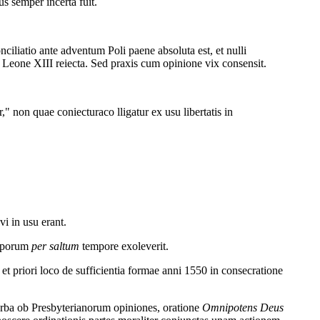
s semper incerta fuit.
iliatio ante adventum Poli paene absoluta est, et nulli
a Leone XIII reiecta. Sed praxis cum opinione vix consensit.
" non quae coniecturaco lligatur ex usu libertatis in
.
vi in usu erant.
coporum
per saltum
tempore exoleverit.
 priori loco de sufficientia formae anni 1550 in consecratione
verba ob Presbyterianorum opiniones, oratione
Omnipotens Deus